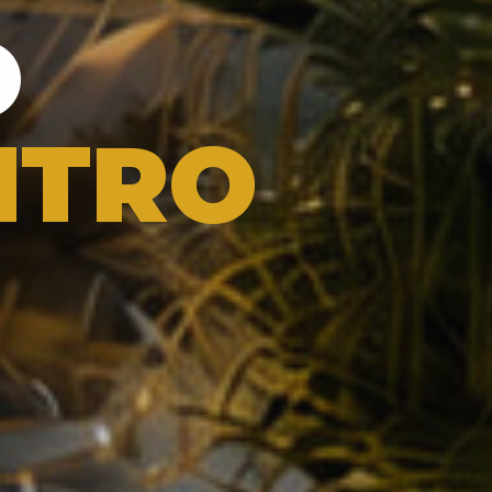
O
NTRO